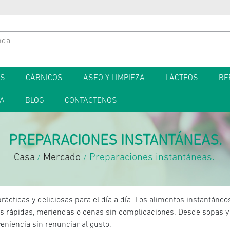
ES
CÁRNICOS
ASEO Y LIMPIEZA
LÁCTEOS
BE
TA
BLOG
CONTACTENOS
PREPARACIONES INSTANTÁNEAS.
Casa
Mercado
Preparaciones instantáneas.
/
/
rácticas y deliciosas para el día a día. Los alimentos instantáneos
 rápidas, meriendas o cenas sin complicaciones. Desde sopas y f
niencia sin renunciar al gusto.