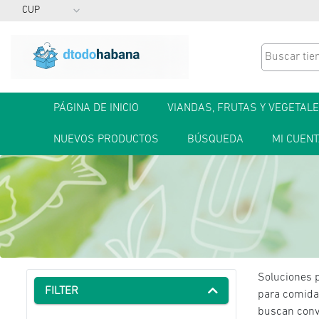
PÁGINA DE INICIO
VIANDAS, FRUTAS Y VEGETAL
NUEVOS PRODUCTOS
BÚSQUEDA
MI CUEN
Soluciones p
FILTER
para comidas
buscan conve