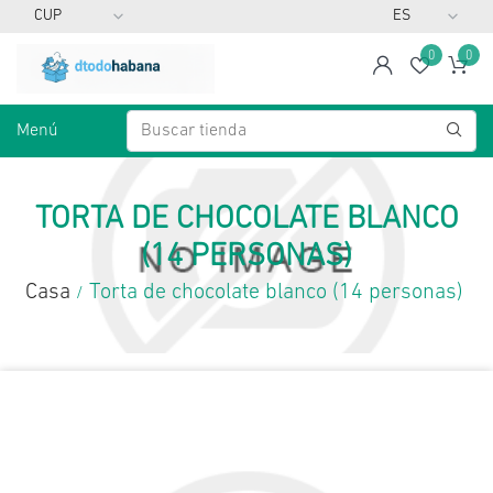
0
0
span
Lista d
Ca
Menú
TORTA DE CHOCOLATE BLANCO
(14 PERSONAS)
Casa
Torta de chocolate blanco (14 personas)
/