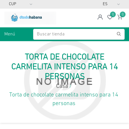
0
0
span
Lista d
Ca
Menú
TORTA DE CHOCOLATE
CARMELITA INTENSO PARA 14
PERSONAS
Casa
/
Torta de chocolate carmelita intenso para 14
personas