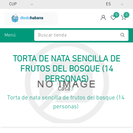
0
0
span
Lista d
Ca
Menú
TORTA DE NATA SENCILLA DE
FRUTOS DEL BOSQUE (14
PERSONAS)
Casa
/
Torta de nata sencilla de frutos del bosque (14
personas)