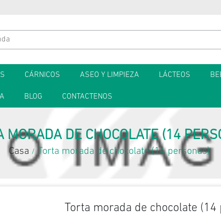
ES
CÁRNICOS
ASEO Y LIMPIEZA
LÁCTEOS
BE
TA
BLOG
CONTACTENOS
A MORADA DE CHOCOLATE (14 PERS
Casa
Torta morada de chocolate (14 personas)
/
Torta morada de chocolate (14