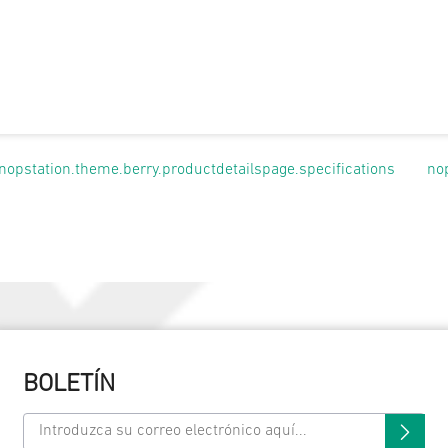
nopstation.theme.berry.productdetailspage.specifications
no
BOLETÍN