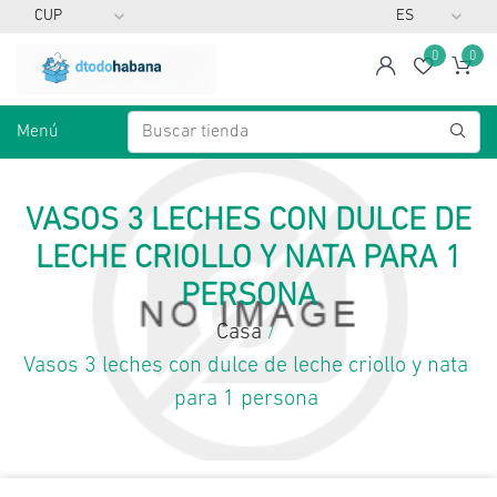
0
0
span
Lista d
Ca
Menú
VASOS 3 LECHES CON DULCE DE
LECHE CRIOLLO Y NATA PARA 1
PERSONA
Casa
/
Vasos 3 leches con dulce de leche criollo y nata
para 1 persona