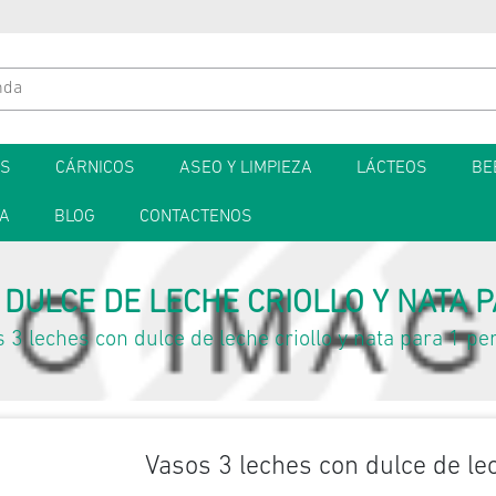
ES
CÁRNICOS
ASEO Y LIMPIEZA
LÁCTEOS
BE
TA
BLOG
CONTACTENOS
DULCE DE LECHE CRIOLLO Y NATA PA
 3 leches con dulce de leche criollo y nata para 1 per
Vasos 3 leches con dulce de lec