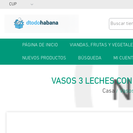
PÁGINA DE INICIO
VIANDAS, FRUTAS Y VEGETAL
NUEVOS PRODUCTOS
BÚSQUEDA
MI CUEN
VASOS 3 LECHES CON 
Casa
Vasos
/