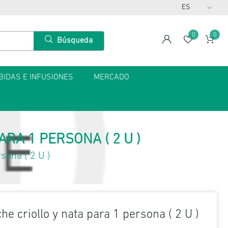
0
0
span
Lista de
Car
Búsqueda
BIDAS E INFUSIONES
MERCADO
RA 1 PERSONA ( 2 U )
sona ( 2 U )
he criollo y nata para 1 persona ( 2 U )