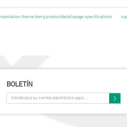
nopstation.theme.berry.productdetailspage.specifications
no
BOLETÍN