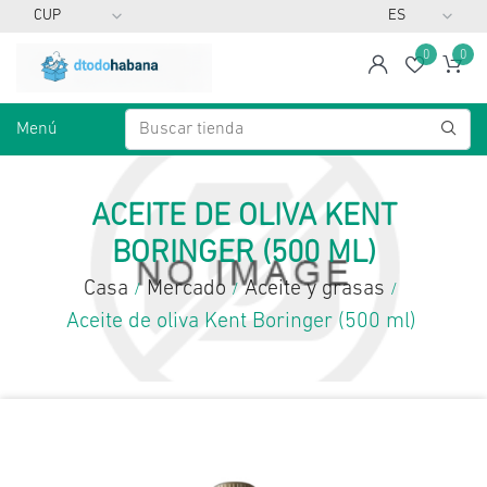
0
0
span
Lista d
Ca
Menú
ACEITE DE OLIVA KENT
BORINGER (500 ML)
Casa
Mercado
Aceite y grasas
/
/
/
Aceite de oliva Kent Boringer (500 ml)