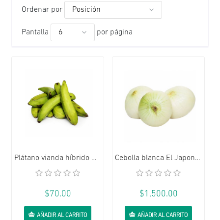
Ordenar por
Pantalla
por página
AÑADIR A LA LISTA DE DESEOS
AÑADIR A L
Plátano vianda híbrido maduro o pintón El Japones (2.27 kg / 5 lb)
Cebolla blanca El Japones (907 g / 2 lb)
$70.00
$1,500.00
AÑADIR AL CARRITO
AÑADIR AL CARRITO