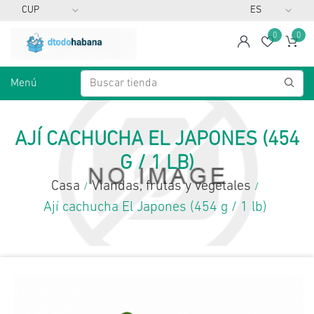
0
0
span
Lista d
Ca
Menú
AJÍ CACHUCHA EL JAPONES (454
G / 1 LB)
Casa
Viandas, frutas y vegetales
/
/
Ají cachucha El Japones (454 g / 1 lb)