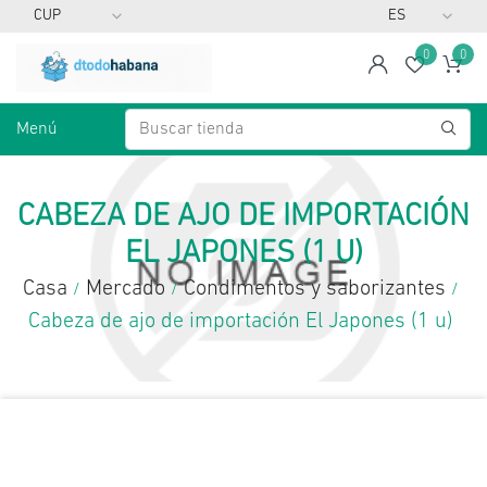
0
0
span
Lista d
Ca
Menú
CABEZA DE AJO DE IMPORTACIÓN
EL JAPONES (1 U)
Casa
Mercado
Condimentos y saborizantes
/
/
/
Cabeza de ajo de importación El Japones (1 u)