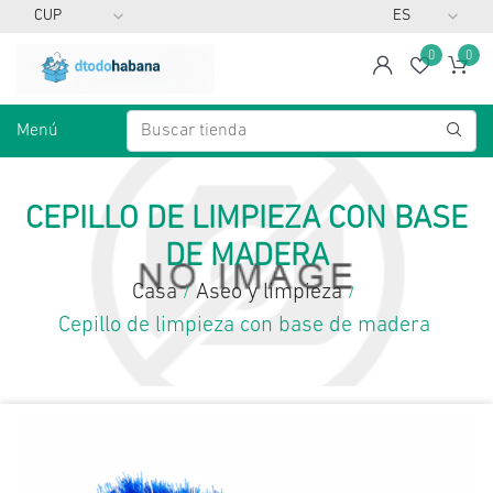
0
0
span
Lista d
Ca
Menú
CEPILLO DE LIMPIEZA CON BASE
DE MADERA
Casa
Aseo y limpieza
/
/
Cepillo de limpieza con base de madera