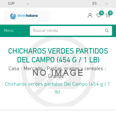
0
0
span
Lista d
Ca
Menú
CHICHAROS VERDES PARTIDOS
DEL CAMPO (454 G / 1 LB)
Casa
Mercado
Pastas, granos y cereales
/
/
/
Granos
/
Chicharos verdes partidos Del Campo (454 g / 1
lb)