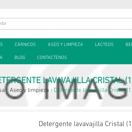
ES
CÁRNICOS
ASEO Y LIMPIEZA
LÁCTEOS
BE
TA
BLOG
CONTACTENOS
TERGENTE LAVAVAJILLA CRISTAL (1
sa
Aseo y limpieza
Detergente lavavajilla Cristal (1
/
/
Detergente lavavajilla Cristal (1