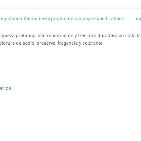
nopstation.theme.berry.productdetailspage.specifications
no
 limpieza profunda, alto rendimiento y frescura duradera en cada l
loruro de sodio, preservo, fragancia y colorante.
arios