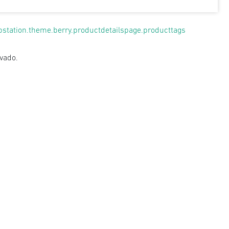
pstation.theme.berry.productdetailspage.producttags
avado.