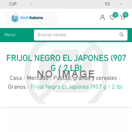
0
0
span
Lista d
Ca
Menú
FRIJOL NEGRO EL JAPONES (907
G / 2 LB)
Casa
Mercado
Pastas, granos y cereales
/
/
/
Granos
Frijol Negro El Japones (907 g / 2 lb)
/