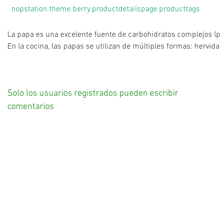
nopstation.theme.berry.productdetailspage.producttags
La
papa
es
una
excelente
fuente
de
carbohidratos
complejos
(
En la cocina, las papas se utilizan de múltiples formas: hervi
Solo los usuarios registrados pueden escribir
comentarios