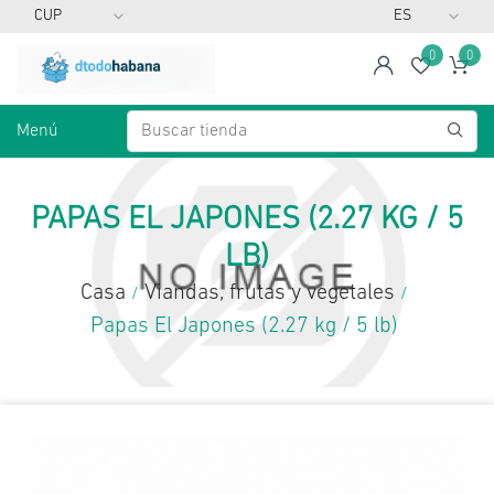
0
0
span
Lista d
Ca
Menú
PAPAS EL JAPONES (2.27 KG / 5
LB)
Casa
Viandas, frutas y vegetales
/
/
Papas El Japones (2.27 kg / 5 lb)