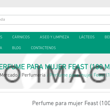
ES
CÁRNICOS
ASEO Y LIMPIEZA
LÁCTEOS
BE
TA
BLOG
CONTACTENOS
ERFUME PARA MUJER FEAST (100 M
Mercado
Perfumería
Perfume para mujer Feast (
/
/
Perfume para mujer Feast (100