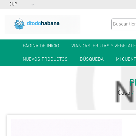
PÁGINA DE INICIO
VIANDAS, FRUTAS Y VEGETAL
NUEVOS PRODUCTOS
BÚSQUEDA
MI CUEN
P
Casa
/