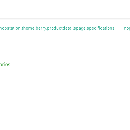
nopstation.theme.berry.productdetailspage.specifications
no
arios