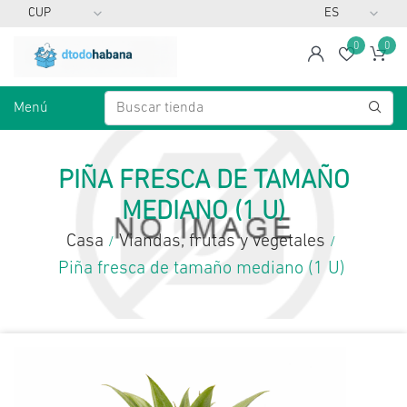
0
0
span
Lista d
Ca
Menú
PIÑA FRESCA DE TAMAÑO
MEDIANO (1 U)
Casa
Viandas, frutas y vegetales
/
/
Piña fresca de tamaño mediano (1 U)