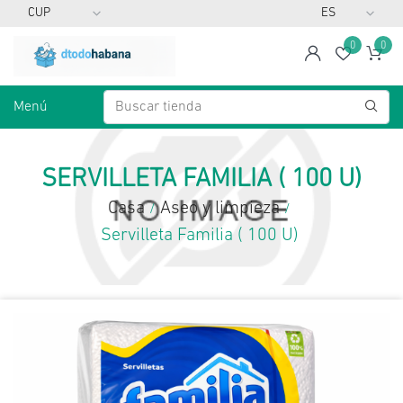
0
0
span
Lista d
Ca
Menú
SERVILLETA FAMILIA ( 100 U)
Casa
Aseo y limpieza
/
/
Servilleta Familia ( 100 U)