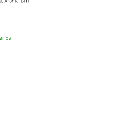
na,
Aroma,
BHT
arios