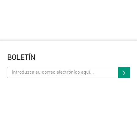
BOLETÍN
O AL CLIENTE
MI CUENTA
Mi cuenta
Órdenes