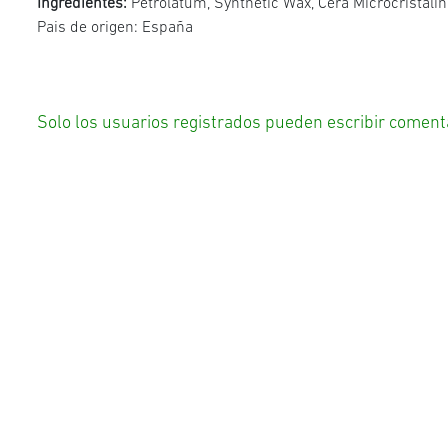
Ingredientes:
Petrolatum,
Synthetic Wax,
Cera Microcristali
Pais de origen: España
Solo los usuarios registrados pueden escribir coment