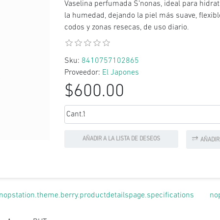
Vaselina perfumada S’nonas, ideal para hidrata
la humedad, dejando la piel más suave, flexib
codos y zonas resecas, de uso diario.
Sku:
8410757102865
Proveedor:
El Japones
$600.00
Cant.:
AÑADIR A LA LISTA DE DESEOS
AÑADIR
nopstation.theme.berry.productdetailspage.specifications
no