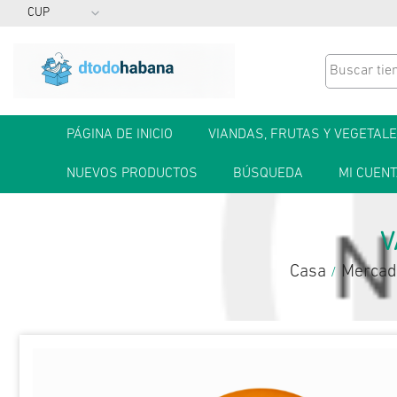
PÁGINA DE INICIO
VIANDAS, FRUTAS Y VEGETAL
NUEVOS PRODUCTOS
BÚSQUEDA
MI CUEN
V
Casa
Mercad
/