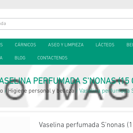
ES
CÁRNICOS
ASEO Y LIMPIEZA
LÁCTEOS
BE
TA
BLOG
CONTACTENOS
ASELINA PERFUMADA S'NONAS (15 
o
Higiene personal y belleza
Vaselina perfumada S
/
/
Vaselina perfumada S'nonas (1